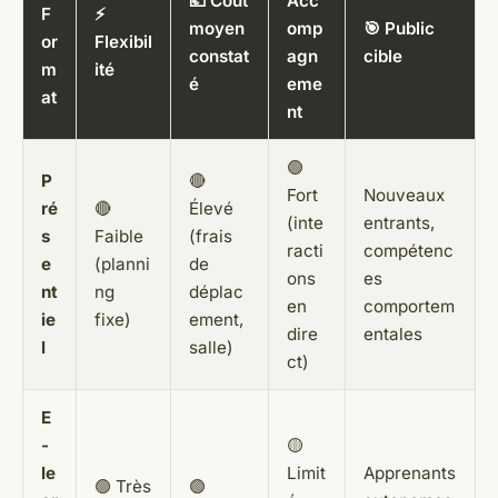
💶 Coût
Acc
F
⚡
moyen
omp
🎯 Public
or
Flexibil
constat
agn
cible
m
ité
é
eme
at
nt
🟢
P
🔴
Fort
Nouveaux
ré
🔴
Élevé
(inte
entrants,
s
Faible
(frais
racti
compétenc
e
(planni
de
ons
es
nt
ng
déplac
en
comportem
ie
fixe)
ement,
dire
entales
l
salle)
ct)
E
-
🟡
le
Limit
Apprenants
🟢 Très
🟢