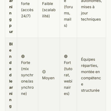
ar
é
autonomes,
forte
Faible
ni
(foru
mises à
(accès
(scalab
n
ms,
jour
24/7)
ilité)
g
mail
techniques
p
s)
ur
Bl
e
n
🟢
🟢
Équipes
d
Forte
Fort
réparties,
e
(mix
(tuto
🟡
montée en
d
synchr
rat,
Moyen
compétenc
le
one/as
webi
e
ar
ynchro
nair
structurée
ni
ne)
es)
n
g