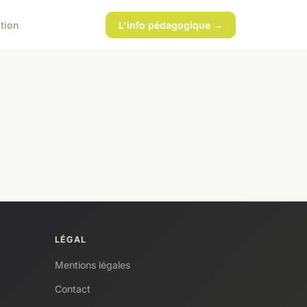
tion
L'info pédagogique →
LÉGAL
Mentions légales
Contact