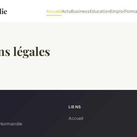
ie
Accueil
Actu
Business
Education
Emploi
Forma
s légales
LIENS
Accueil
-Normandie