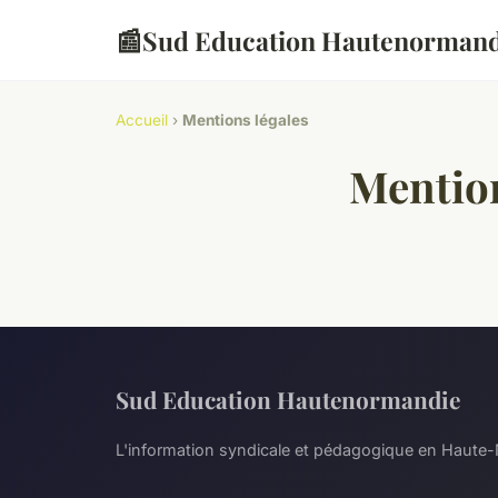
📰
Sud Education Hautenormand
Accueil
›
Mentions légales
Mention
Sud Education Hautenormandie
L'information syndicale et pédagogique en Haute