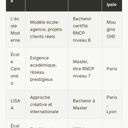
e
ipale
L'éc
Bachelor
Modèle école-
Mou
ole
certifié
agence, projets
gins
Mod
RNCP
clients réels
(06)
erne
niveau 6
Écol
Exigence
e
Master,
académique,
Cam
titre RNCP
Paris
réseau
ond
niveau 7
prestigieux
o
Approche
Paris
LISA
Bachelor à
créative et
,
A
Master
internationale
Lyon
Écol