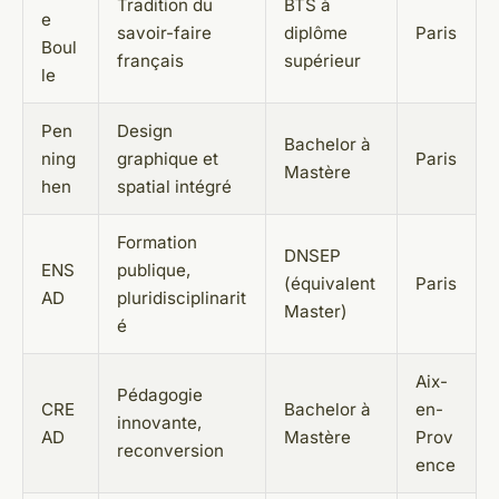
Tradition du
BTS à
e
savoir-faire
diplôme
Paris
Boul
français
supérieur
le
Pen
Design
Bachelor à
ning
graphique et
Paris
Mastère
hen
spatial intégré
Formation
DNSEP
ENS
publique,
(équivalent
Paris
AD
pluridisciplinarit
Master)
é
Aix-
Pédagogie
CRE
Bachelor à
en-
innovante,
AD
Mastère
Prov
reconversion
ence